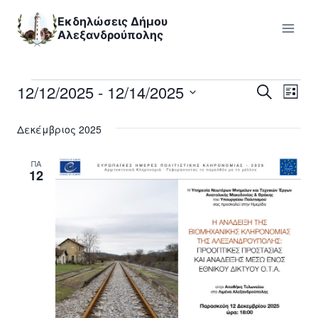
Skip
Εκδηλώσεις Δήμου
to
Αλεξανδρούπολης
content
12/12/2025
 - 
12/14/2025
Εκδηλώσεις
Εκ
Εκδηλ
Αναζήτηση
Λίστα
Επιλέξτε
Vi
Searc
Δεκέμβριος 2025
ημερομηνία
Nav
and
ΠΑ
12
Views
Naviga