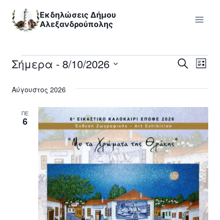
Skip
Εκδηλώσεις Δήμου
to
Αλεξανδρούπολης
content
Σήμερα
 - 
8/10/2026
Εκδηλώσεις
Εκ
Εκδηλ
Αναζήτηση
Λίστα
Επιλέξτε
Vi
Searc
Αύγουστος 2026
ημερομηνία
Nav
and
ΠΕ
6
Views
Naviga