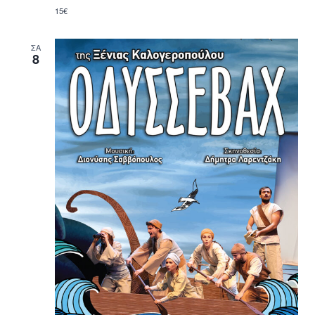
15€
ΣΑ
8