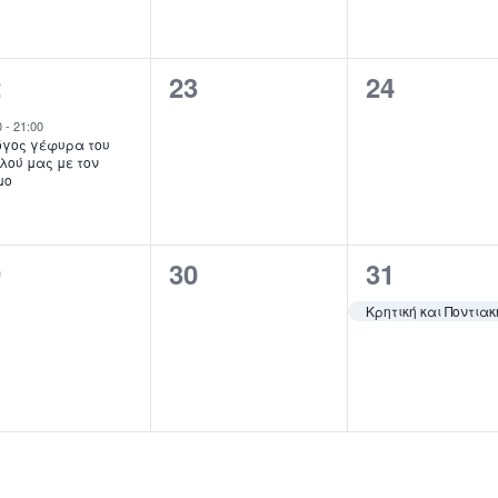
0
0
2
23
24
κδήλωση,
εκδηλώσεις,
εκδηλώσε
0
-
21:00
όγος γέφυρα του
λού μας με τον
μο
0
1
9
30
31
κδηλώσεις,
εκδηλώσεις,
εκδήλωση