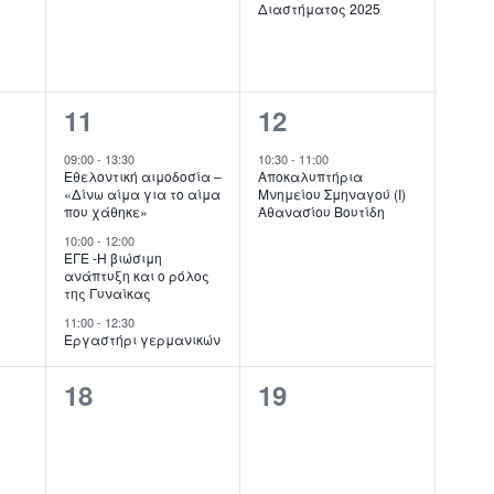
Διαστήματος 2025
3
1
11
12
ις,
εκδηλώσεις,
εκδήλωση,
09:00
-
13:30
10:30
-
11:00
Εθελοντική αιμοδοσία –
Αποκαλυπτήρια
«Δίνω αίμα για το αίμα
Μνημείου Σμηναγού (Ι)
που χάθηκε»
Αθανασίου Βουτίδη
10:00
-
12:00
ΕΓΕ -Η βιώσιμη
ανάπτυξη και ο ρόλος
της Γυναίκας
11:00
-
12:30
Εργαστήρι γερμανικών
0
0
18
19
ις,
εκδηλώσεις,
εκδηλώσεις,