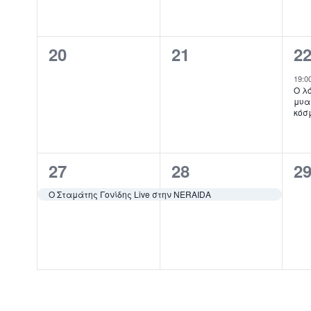
0
0
1
20
21
2
εκδηλώσεις,
εκδηλώσεις,
ε
19:0
Ο λ
μυα
κόσ
1
1
0
27
28
2
εκδήλωση,
εκδήλωση,
ε
O Σταμάτης Γονίδης Live στην NERAIDA