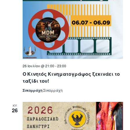
26 Ιουλίου @ 21:00
-
23:00
Ο Κινητός Κινηματογράφος ξεκινάει το
ταξίδι του!
Συκορράχη
Συκορράχη
ΚΥ
26