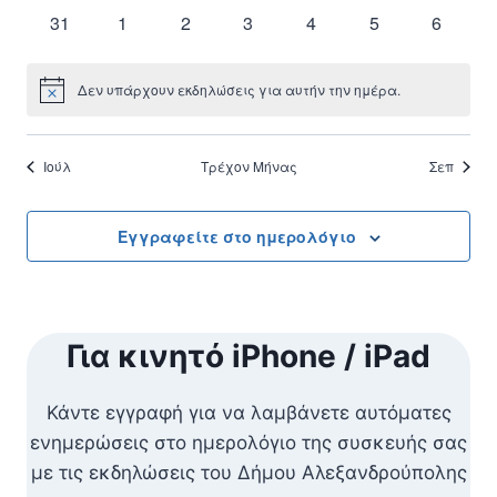
εκδηλώσεις
εκδηλώσεις
εκδηλώσεις
εκδηλώσεις
εκδηλώσεις
εκδηλώσεις
εκδηλώ
0
0
0
0
0
0
0
31
1
2
3
4
5
6
εκδηλώσεις
εκδηλώσεις
εκδηλώσεις
εκδηλώσεις
εκδηλώσεις
εκδηλώσεις
εκδηλώ
Δεν υπάρχουν εκδηλώσεις για αυτήν την ημέρα.
Notice
Ιούλ
Τρέχον Μήνας
Σεπ
Εγγραφείτε στο ημερολόγιο
Για κινητό iPhone / iPad
Κάντε εγγραφή για να λαμβάνετε αυτόματες
ενημερώσεις στο ημερολόγιο της συσκευής σας
με τις εκδηλώσεις του Δήμου Αλεξανδρούπολης