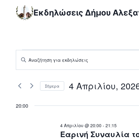
Skip
Εκδηλώσεις Δήμου Αλεξ
to
content
Εκδηλώσεις
Εκδηλώσεις
Enter
Keyword.
Search
for
Search
and
4 Απριλίου, 202
for
4
Σήμερα
Εκδηλώσεις
Views
Επιλέξτε
Απριλίου,
by
ημερομηνία
20:00
Navigation
Keyword.
2026
4 Απριλίου @ 20:00
-
21:15
Εαρινή Συναυλία το