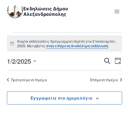
Skip
Εκδηλώσεις Δήμου
to
Αλεξανδρούπολης
content
Εκδηλώσεις
Καμία εκδηλώσεις προγραμματισμένη για 2 Ιανουαρίου,
Notice
2025. Μεταβείτε
στην επόμενη διαθέσιμη εκδήλωση
.
for
1/2/2025
Εκ
Εκδηλ
Αναζήτηση
Ημέρα
2
Επιλέξτε
Vi
Searc
ημερομηνία
Ιανουαρίου,
Προηγούμενη Ημέρα
Επόμενη Ημέρα
Nav
and
2025
Views
Εγγραφείτε στο ημερολόγιο
Naviga