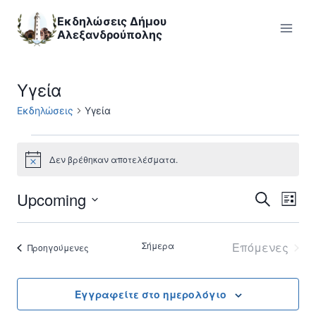
Skip
Εκδηλώσεις Δήμου
to
Αλεξανδρούπολης
content
Υγεία
Εκδηλώσεις
Υγεία
Εκδηλώσεις
Δεν βρέθηκαν αποτελέσματα.
Notice
Upcoming
Εκ
Εκδηλ
Αναζήτηση
Λίστα
Επιλέξτε
Vi
Searc
ημερομηνία
Σήμερα
Επόμενες
Εκδηλώσεις
Προηγούμενες
Nav
and
Εκδηλώσε
Views
Εγγραφείτε στο ημερολόγιο