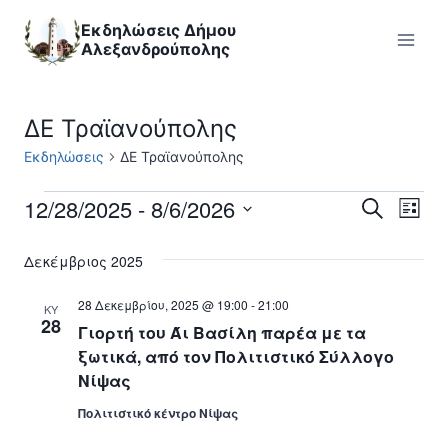
Skip
Εκδηλώσεις Δήμου
to
Αλεξανδρούπολης
content
ΔΕ Τραϊανούπολης
Εκδηλώσεις
ΔΕ Τραϊανούπολης
12/28/2025
 - 
8/6/2026
Εκδηλώσεις
Εκ
Εκδηλ
Αναζήτηση
Λίστα
Επιλέξτε
Vi
Searc
Δεκέμβριος 2025
ημερομηνία
Nav
and
28 Δεκεμβρίου, 2025 @ 19:00
-
21:00
ΚΥ
28
Γιορτή του Άι Βασίλη παρέα με τα
Views
ξωτικά, από τον Πολιτιστικό Σύλλογο
Naviga
Νίψας
Πολιτιστικό κέντρο Νίψας