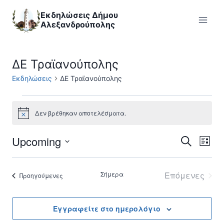
Skip
Εκδηλώσεις Δήμου
to
Αλεξανδρούπολης
content
ΔΕ Τραϊανούπολης
Εκδηλώσεις
ΔΕ Τραϊανούπολης
Εκδηλώσεις
Δεν βρέθηκαν αποτελέσματα.
Notice
Upcoming
Εκ
Εκδηλ
Αναζήτηση
Λίστα
Επιλέξτε
Vi
Searc
ημερομηνία
Σήμερα
Επόμενες
Εκδηλώσεις
Προηγούμενες
Nav
and
Εκδηλώσε
Views
Εγγραφείτε στο ημερολόγιο