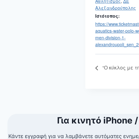
Αθλητισμός
,
ΔΕ
Αλεξανδρούπολης
Ιστότοπος:
https://www.ticketmast
aquatics-water-polo-w
men-division-1-
alexandroupoli_sen_
“Ο κύκλος με τ
Για κινητό iPhone /
Κάντε εγγραφή για να λαμβάνετε αυτόματες ενημε