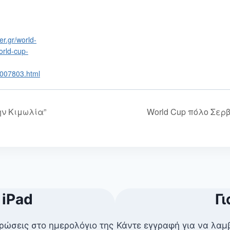
er.gr/world-
orld-cup-
2007803.html
ην Κιμωλία”
World Cup πόλο Σερ
 iPad
Γι
ρώσεις στο ημερολόγιο της
Κάντε εγγραφή για να λαμ