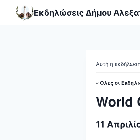
Skip
Εκδηλώσεις Δήμου Αλεξ
to
content
Αυτή η εκδήλωση 
« Όλες οι Εκδηλ
World
11 Απριλί