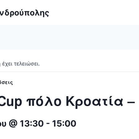
ανδρούπολης
έχει τελειώσει.
ώσεις
 Cup πόλο Κροατία –
ου @ 13:30
-
15:00