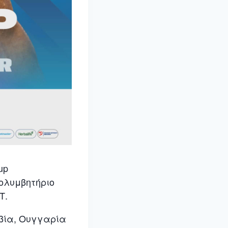
up
Κολυμβητήριο
Τ
.
ρβία, Ουγγαρία