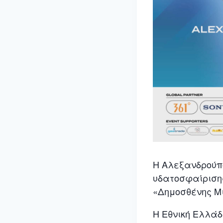
Η
Αλεξανδρούπ
υδατοσφαίρισης
«Δημοσθένης Μι
Η
Εθνική Ελλά