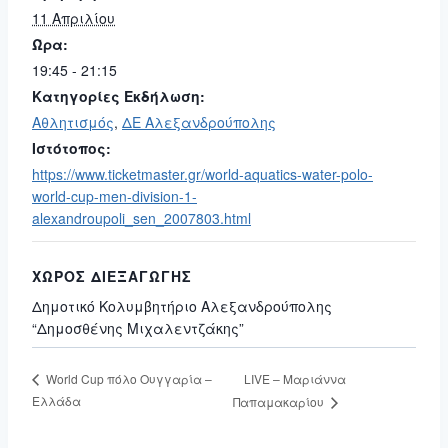
11 Απριλίου
Ώρα:
19:45 - 21:15
Κατηγορίες Εκδήλωση:
Αθλητισμός
,
ΔΕ Αλεξανδρούπολης
Ιστότοπος:
https://www.ticketmaster.gr/world-aquatics-water-polo-
world-cup-men-division-1-
alexandroupoli_sen_2007803.html
ΧΏΡΟΣ ΔΙΕΞΑΓΩΓΉΣ
Δημοτικό Κολυμβητήριο Αλεξανδρούπολης
“Δημοσθένης Μιχαλεντζάκης”
LIVE – Μαριάννα
World Cup πόλο Ουγγαρία –
Ελλάδα
Παπαμακαρίου