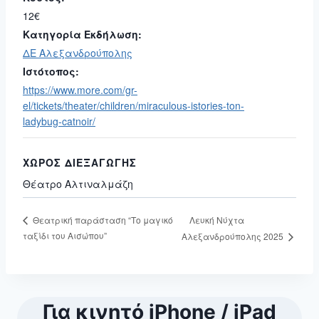
12€
Κατηγορία Εκδήλωση:
ΔΕ Αλεξανδρούπολης
Ιστότοπος:
https://www.more.com/gr-
el/tickets/theater/children/miraculous-istories-ton-
ladybug-catnoir/
ΧΏΡΟΣ ΔΙΕΞΑΓΩΓΉΣ
Θέατρο Αλτιναλμάζη
Λευκή Νύχτα
Θεατρική παράσταση “Το μαγικό
ταξίδι του Αισώπου”
Αλεξανδρούπολης 2025
Για κινητό iPhone / iPad