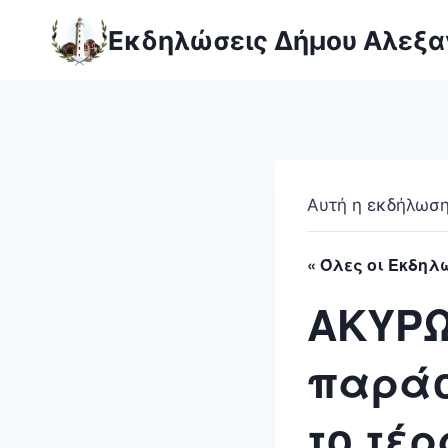
Skip
Εκδηλώσεις Δήμου Αλεξ
to
content
Αυτή η εκδήλωση 
« Όλες οι Εκδηλ
ΑΚΥΡΩ
παράσ
το τέρ