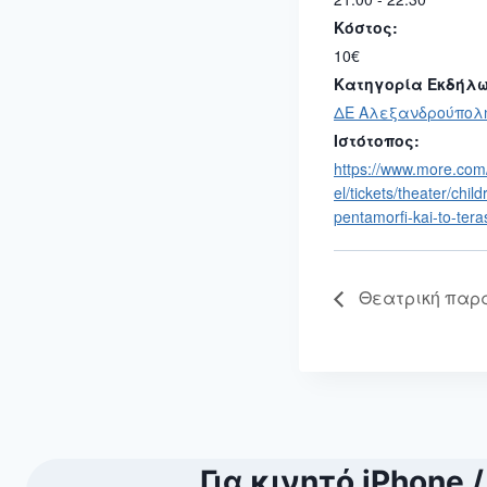
Κόστος:
10€
Κατηγορία Εκδήλω
ΔΕ Αλεξανδρούπολ
Ιστότοπος:
https://www.more.com/
el/tickets/theater/child
pentamorfi-kai-to-tera
Θεατρική παρά
Για κινητό iPhone /