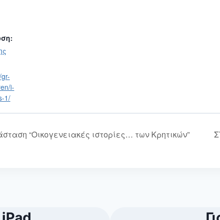
ση:
ης
gr-
ren/i-
s-1/
σταση “Οικογενειακές ιστορίες… των Κρητικών”
Σ
 iPad
Γι