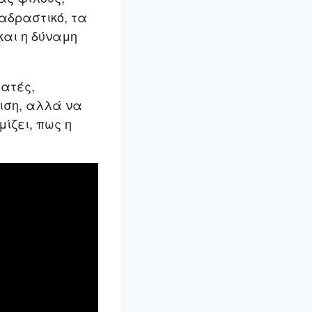
αδραστικό, τα
και η δύναμη
εατές,
νιση, αλλά να
ίζει, πως η