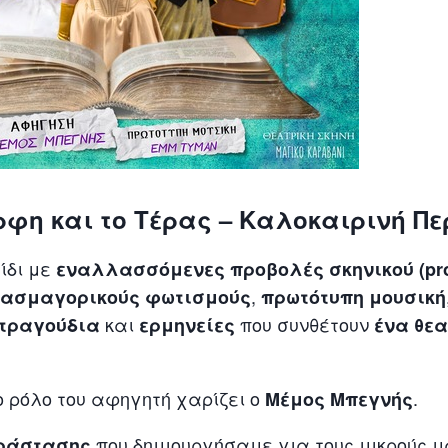
φη και το Τέρας – Καλοκαιρινή Πε
ίδι με
εναλλασσόμενες προβολές σκηνικού (pro
,
ντασμαγορικούς φωτισμούς
πρωτότυπη μουσική
και
που συνθέτουν
τραγούδια
ερμηνείες
ένα θε
ο ρόλο του αφηγητή χαρίζει ο
.
Μέμος Μπεγνής
που δημιουργήσαμε για τους μικρούς μ
αράστασης