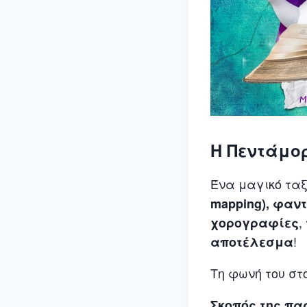
Η Πεντάμορ
Ένα μαγικό ταξ
mapping), φα
,
χορογραφίες
!
αποτέλεσμα
Τη φωνή του στ
Σκοπός της π