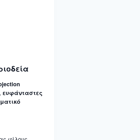
ριοδεία
jection
,
ευφάνταστες
αματικό
ας φίλους,