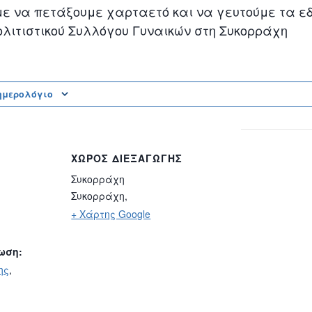
με να πετάξουμε χαρταετό και να γευτούμε τα ε
ολιτιστικού Συλλόγου Γυναικών στη Συκορράχη
ημερολόγιο
ΧΏΡΟΣ ΔΙΕΞΑΓΩΓΉΣ
Συκορράχη
Συκορράχη
,
+ Χάρτης Google
ωση:
ης
,