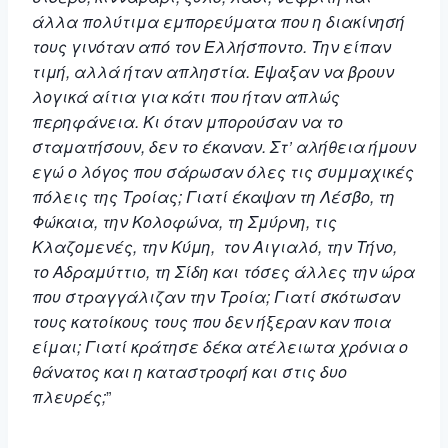
άλλα πολύτιμα εμπορεύματα που η διακίνησή
τους γινόταν από τον Ελλήσποντο. Την είπαν
τιμή, αλλά ήταν απληστία. Έψαξαν να βρουν
λογικά αίτια για κάτι που ήταν απλώς
περηφάνεια. Κι όταν μπορούσαν να το
σταματήσουν, δεν το έκαναν. Στ’ αλήθεια ήμουν
εγώ ο λόγος που σάρωσαν όλες τις συμμαχικές
πόλεις της Τροίας; Γιατί έκαψαν τη Λέσβο, τη
Φώκαια, την Κολοφώνα, τη Σμύρνη, τις
Κλαζομενές, την Κύμη, τον Αιγιαλό, την Τήνο,
το Αδραμύττιο, τη Σίδη και τόσες άλλες την ώρα
που στραγγάλιζαν την Τροία; Γιατί σκότωσαν
τους κατοίκους τους που δεν ήξεραν καν ποια
είμαι; Γιατί κράτησε δέκα ατέλειωτα χρόνια ο
θάνατος και η καταστροφή και στις δυο
πλευρές;
”