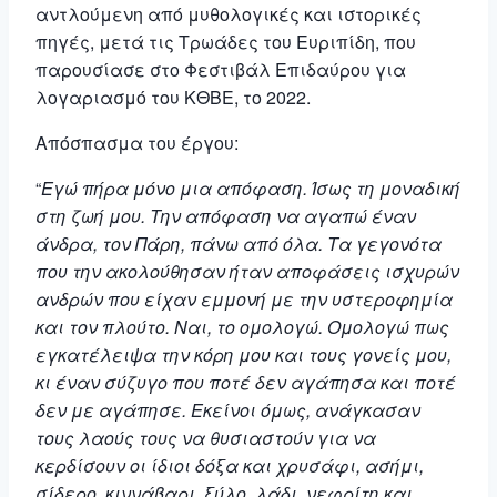
αντλούμενη από μυθολογικές και ιστορικές
πηγές, μετά τις Τρωάδες του Ευριπίδη, που
παρουσίασε στο Φεστιβάλ Επιδαύρου για
λογαριασμό του ΚΘΒΕ, το 2022.
Απόσπασμα του έργου:
“
Εγώ πήρα μόνο μια απόφαση. Ίσως τη μοναδική
στη ζωή μου. Την απόφαση να αγαπώ έναν
άνδρα, τον Πάρη, πάνω από όλα. Τα γεγονότα
που την ακολούθησαν ήταν αποφάσεις ισχυρών
ανδρών που είχαν εμμονή με την υστεροφημία
και τον πλούτο. Ναι, το ομολογώ. Ομολογώ πως
εγκατέλειψα την κόρη μου και τους γονείς μου,
κι έναν σύζυγο που ποτέ δεν αγάπησα και ποτέ
δεν με αγάπησε. Εκείνοι όμως, ανάγκασαν
τους λαούς τους να θυσιαστούν για να
κερδίσουν οι ίδιοι δόξα και χρυσάφι, ασήμι,
σίδερο, κιννάβαρι, ξύλο, λάδι, νεφρίτη και