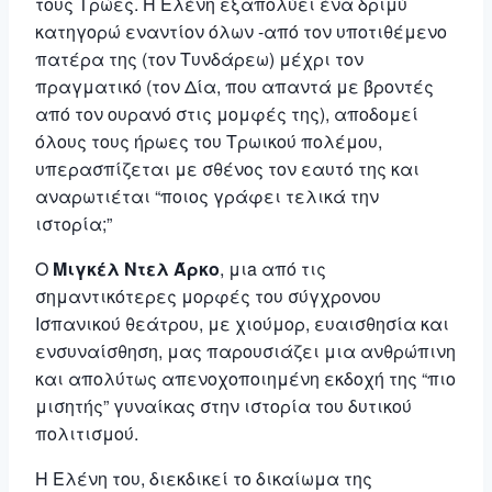
τους Τρώες. Η Ελένη εξαπολύει ένα δριμύ
κατηγορώ εναντίον όλων -από τον υποτιθέμενο
πατέρα της (τον Τυνδάρεω) μέχρι τον
πραγματικό (τον Δία, που απαντά με βροντές
από τον ουρανό στις μομφές της), αποδομεί
όλους τους ήρωες του Τρωικού πολέμου,
υπερασπίζεται με σθένος τον εαυτό της και
αναρωτιέται “ποιος γράφει τελικά την
ιστορία;”
Ο
Μιγκέλ Ντελ Άρκο
, μιa από τις
σημαντικότερες μορφές του σύγχρονου
Ισπανικού θεάτρου, με χιούμορ, ευαισθησία και
ενσυναίσθηση, μας παρουσιάζει μια ανθρώπινη
και απολύτως απενοχοποιημένη εκδοχή της “πιο
μισητής” γυναίκας στην ιστορία του δυτικού
πολιτισμού.
Η Ελένη του, διεκδικεί το δικαίωμα της