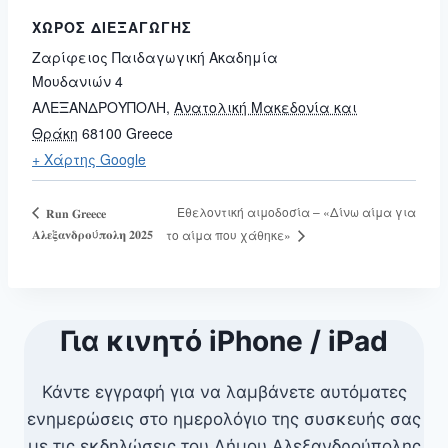
ΧΏΡΟΣ ΔΙΕΞΑΓΩΓΉΣ
Ζαρίφειος Παιδαγωγική Ακαδημία
Μουδανιών 4
ΑΛΕΞΑΝΔΡΟΥΠΟΛΗ
,
Ανατολική Μακεδονία και
Θράκη
68100
Greece
+ Χάρτης Google
Εθελοντική αιμοδοσία – «Δίνω αίμα για
𝐑𝐮𝐧 𝐆𝐫𝐞𝐞𝐜𝐞
𝚨𝛌𝛆𝛏𝛂𝛎𝛅𝛒𝛐ύ𝛑𝛐𝛌𝛈 𝟐𝟎𝟐𝟓
το αίμα που χάθηκε»
Για κινητό iPhone / iPad
Κάντε εγγραφή για να λαμβάνετε αυτόματες
ενημερώσεις στο ημερολόγιο της συσκευής σας
με τις εκδηλώσεις του Δήμου Αλεξανδρούπολης